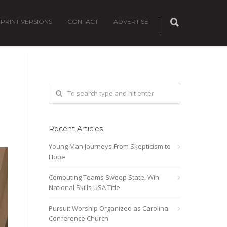
PRINT VERSIONS
CONTACT
ADVERTISE
Recent Articles
Young Man Journeys From Skepticism to
Hope
Computing Teams Sweep State, Win
National Skills USA Title
Pursuit Worship Organized as Carolina
Conference Church