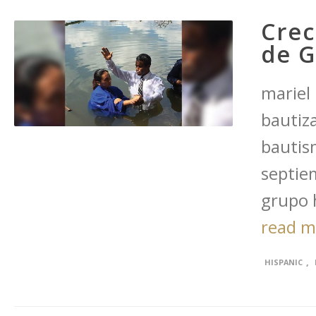
Crec
de G
mariel 
bautiz
bautism
septie
grupo h
read 
,
HISPANIC