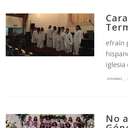
Cara
Term
efraín
hispano
iglesia
,
HISPANIC
No a
Gén