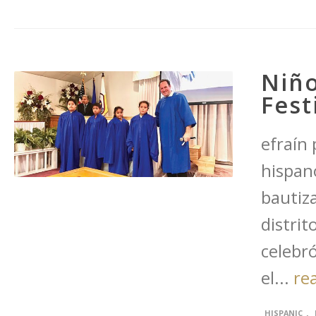
Niño
Fest
efraín
hispan
bautiza
distrit
celebró
el...
re
,
HISPANIC