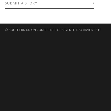
SUBMIT A STORY
©
SOUTHERN UNION CONFERENCE OF SEVENTH-DAY ADVENTISTS