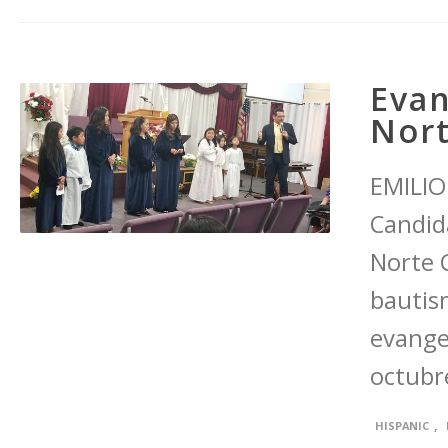
Evan
Nor
EMILIO 
Candid
Norte 
bautis
evangel
octubr
,
HISPANIC