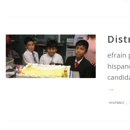
Dist
efraín
hispan
candid
→
,
HISPANIC