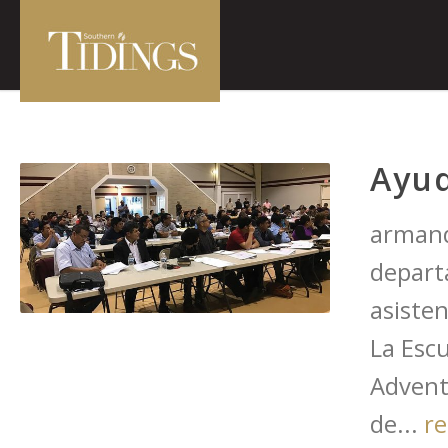
Ayud
armand
depart
asiste
La Escu
Adventi
de...
r