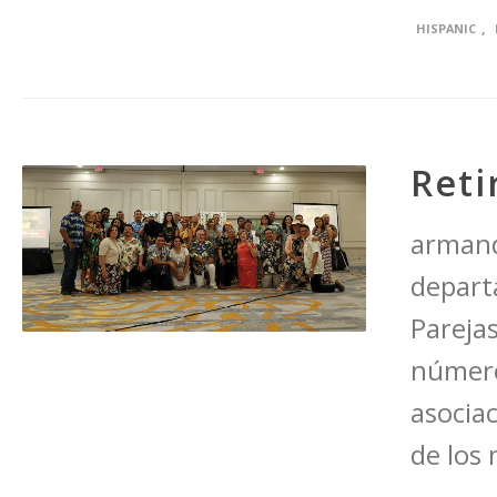
,
HISPANIC
Reti
armand
depart
Parejas
número
asocia
de los