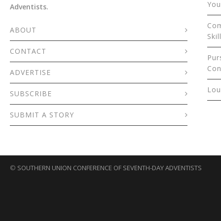
You
Adventists.
Com
ABOUT
Skil
CONTACT
Pur
Con
ADVERTISE
Lou
SUBSCRIBE
SUBMIT A STORY
©
SOUTHERN UNION CONFERENCE OF SEVENTH-DAY ADVENTISTS