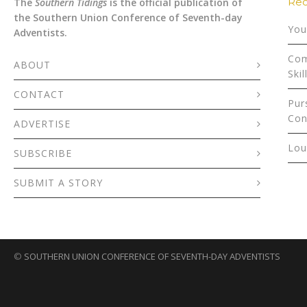
Rec
The
Southern Tidings
is the official publication of
the Southern Union Conference of Seventh-day
You
Adventists.
Com
ABOUT
Skil
CONTACT
Pur
Con
ADVERTISE
Lou
SUBSCRIBE
SUBMIT A STORY
©
SOUTHERN UNION CONFERENCE OF SEVENTH-DAY ADVENTISTS