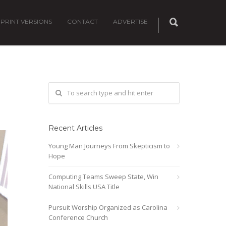
PRINT VERSIONS
CONTACT
ADVERTISE
Recent Articles
Young Man Journeys From Skepticism to
Hope
Computing Teams Sweep State, Win
National Skills USA Title
Pursuit Worship Organized as Carolina
Conference Church