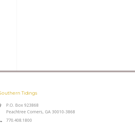
Southern Tidings
P.O. Box 923868
Peachtree Corners, GA 30010-3868
770.408.1800