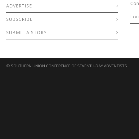
Con
ADVERTISE
Lou
SUBSCRIBE
SUBMIT A STORY
©
SOUTHERN UNION CONFERENCE OF SEVENTH-DAY ADVENTISTS